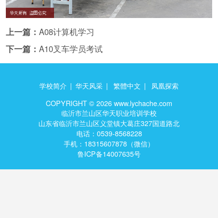
上一篇：
A08计算机学习
下一篇：
A10叉车学员考试
学校简介
|
华天风采
|
繁體中文
|
凤凰探索
COPYRIGHT ©
2026 www.lychache.com
临沂市兰山区华天职业培训学校
山东省临沂市兰山区义堂镇大葛庄327国道路北
电话：0539-8568228
手机：18315607878（微信）
鲁ICP备14007635号